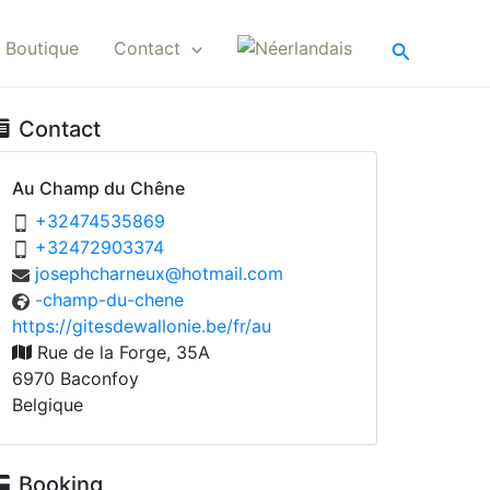
Recherche
Boutique
Contact
Contact
Au Champ du Chêne
96853547423+
47330927423+
moc.liamtoh@xuenrahchpesoj
enehc-ud-pmahc-
ua/rf/eb.einollawedsetig//:sptth
Rue de la Forge, 35A
6970
Baconfoy
Belgique
Booking