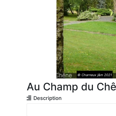
© Charneux j&m 2021
Au Champ du Ch
Description