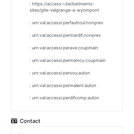
:
https://access-i.be/batiments-
sites/gite-valgrange-a-wyompont
:
urn:val:accessi:perfautroul:nonprev
:
urn:val:accessi:permardif:nonprev
:
urn:val:accessi:perave:coupmain
:
urn:val:accessi:permalvoy:coupmain
:
urn:val:accessi:persou:auton
:
urn:val:accessi:permalent:auton
:
urn:val:accessi:perdifcomp:auton
Contact