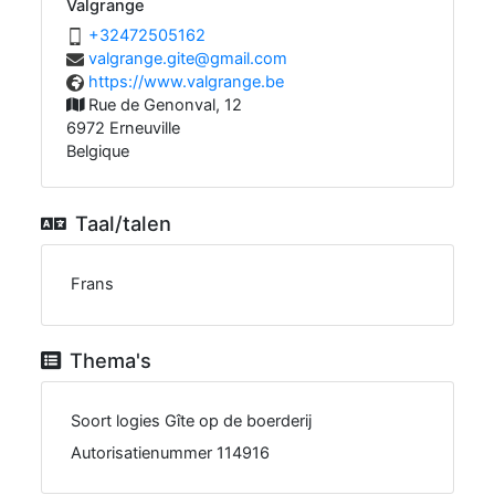
Valgrange
26150527423+
moc.liamg@etig.egnarglav
eb.egnarglav.www//:sptth
Rue de Genonval, 12
6972
Erneuville
Belgique
Taal/talen
Frans
Thema's
Soort logies
Gîte op de boerderij
Autorisatienummer
114916