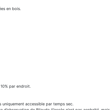
ées en bois.
 10% par endroit.
ors uniquement accessible par temps sec.
e d’observation de Bilaude (l’accès n’est pas asphalté, mais 