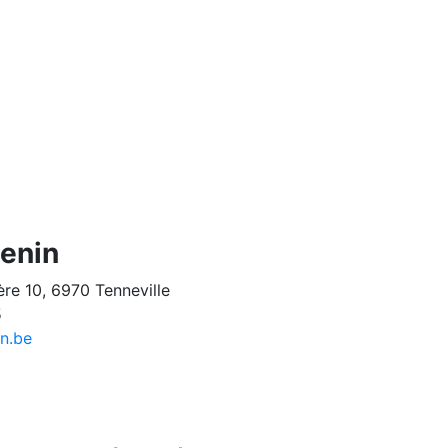
Genin
ère 10, 6970 Tenneville
5
n.be