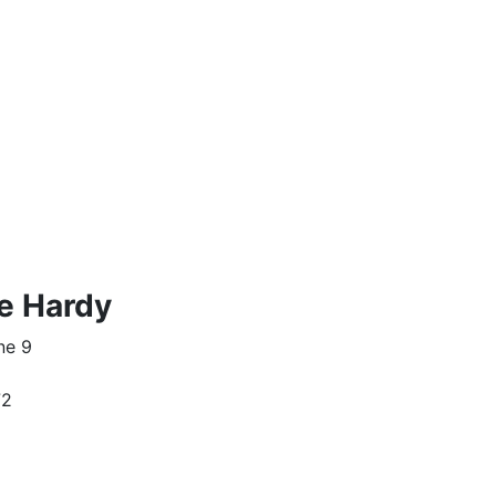
e Hardy
ne 9
72