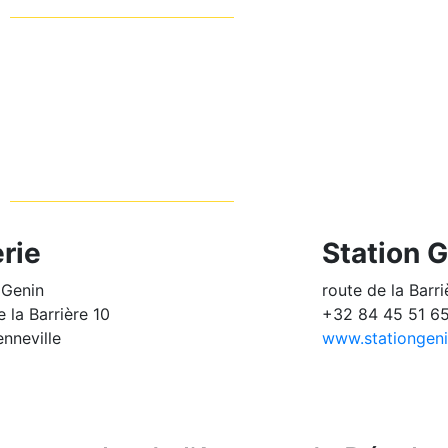
rie
Station 
 Genin
route de la Barri
e la Barrière 10
+32 84 45 51 6
nneville
www.stationgeni