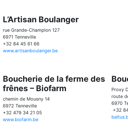
L’Artisan Boulanger
rue Grande-Champlon 127
6971 Tenneville
+32 84 45 61 66
www.artisanboulanger.be
Boucherie de la ferme des
Bou
frênes – Biofarm
Proxy D
route d
chemin de Mousny 14
6970 Te
6972 Tenneville
+32 84
+32 479 34 21 05
baltus.
www.biofarm.be