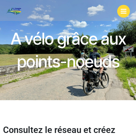
Aller
au
contenu
A vélo grâce aux
points-noeuds
Consultez le réseau et créez