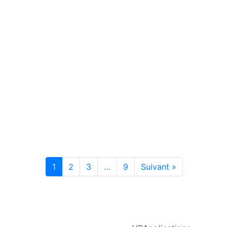
1
2
3
…
9
Suivant »