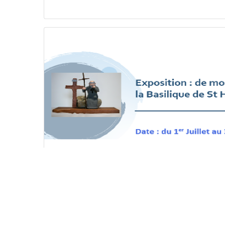
Exposition : de moines à la Basilique
Exposition /
01
JUIL
31
AOÛT
Saint-Hubert