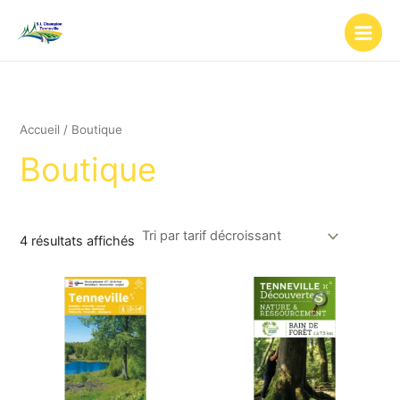
Trié
Aller
par
au
prix
décroissant
contenu
Accueil
/ Boutique
Boutique
4 résultats affichés