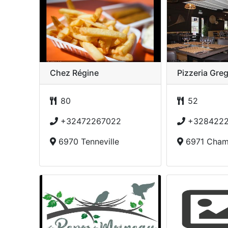
Chez Régine
Pizzeria Gre
80
52
+32472267022
+328422
6970 Tenneville
6971 Cham