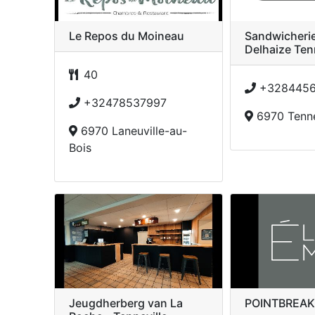
Le Repos du Moineau
Sandwicherie
Delhaize Ten
40
+3284456
+32478537997
6970 Tenne
6970 Laneuville-au-
Bois
Jeugdherberg van La
POINTBREAK