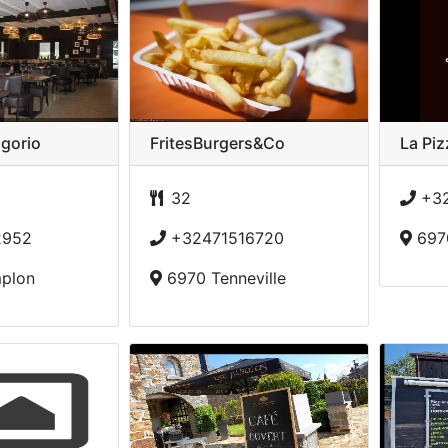
ggorio
FritesBurgers&Co
La Piz
32
+32
2952
+32471516720
6970
plon
6970 Tenneville