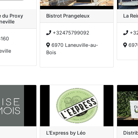
 du Proxy
Bistrot Prangeleux
La Rei
neville
+32475799092
+32
160
6970 Laneuville-au-
6970
ville
Bois
L'Express by Léo
Distr