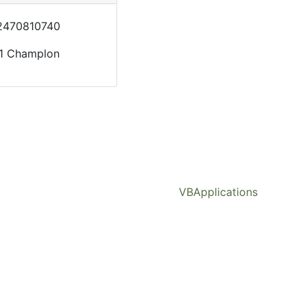
470810740
1 Champlon
VBApplications