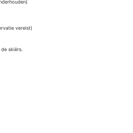
 onderhouden)
vatie vereist)
de skiërs.