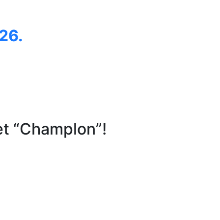
26.
et “Champlon”!