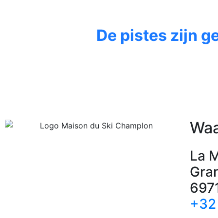
De pistes zijn g
Waa
La M
Gra
697
+32