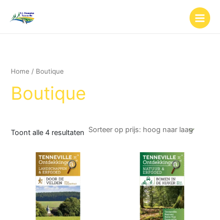
Gesorteerd
Ga
op
naar
prijs:
hoog
de
naar
inhoud
laag
Home
/ Boutique
Boutique
Toont alle 4 resultaten