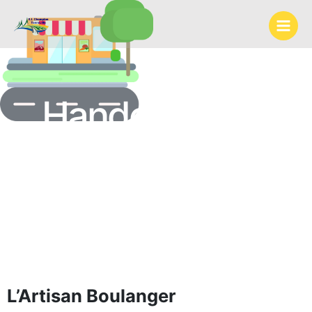
Ga
naar
de
inhoud
Handelszaken
L’Artisan Boulanger